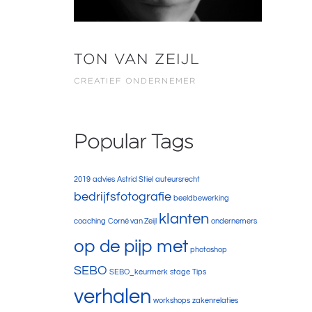
TON VAN ZEIJL
CREATIEF ONDERNEMER
Popular Tags
2019
advies
Astrid Stiel
auteursrecht
bedrijfsfotografie
beeldbewerking
klanten
coaching
Corné van Zeijl
ondernemers
op de pijp met
photoshop
SEBO
SEBO_keurmerk
stage
Tips
verhalen
workshops
zakenrelaties