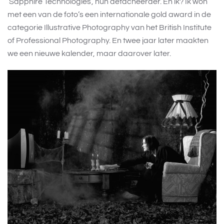
‘Sapphire Technologies’, hun detacheerder. En ik? Ik won
met een van de foto’s een internationale gold award in de
categorie Illustrative Photography van het British Institute
of Professional Photography. En twee jaar later maakten
we een nieuwe kalender, maar daarover later.