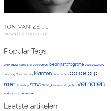
TON VAN ZEIJL
CREATIEF ONDERNEMER
Popular Tags
bedrijfsfotografie
2019
advies
Astrid Stiel
auteursrecht
beeldbewerking
op de pijp
klanten
coaching
Corné van Zeijl
ondernemers
verhalen
met
SEBO
photoshop
SEBO_keurmerk
stage
Tips
workshops
zakenrelaties
Laatste artikelen