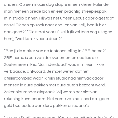
anders. Op een mooie dag stapte er een kleine, kalende
man met een brede lach en een prachtig streepjespak
mijn studio binnen. Hij was net uit een Lexus cabrio gestapt
en zei: “Ik ben op zoek naar ene Ton van Zeijl, ben ik hier
dan goed?” “Die staat voor u”, zei ik (ik zei toen nog u tegen
hem), “wat kan ik voor u doen?”
“Ben jij de maker van de tentoonstelling in 2BE-home?”
2BE-home is een van de evenementenlocaties die
Zoetermeer rijk is. “Ja, inderdaad” was mijn, een tikkie
verbaasde, antwoord. Je moet weten dat het
ateliercomplex waar ik mijn studio had niet vaak door
mensen in dure pakken met dure auto’s bezocht werd.
Zeker niet zonder afspraak. Wij waren per slot van
rekening kunstenaars. Met name van het soort dat geen
geld besteedde aan dure pakken en cabrio’s.
“Jos van Schilt, aangenaam. Kan je voor mij ook zulke foto’s