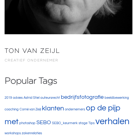
TON VAN ZEIJL
CREATIEF ONDERNEMER
Popular Tags
bedrijfsfotografie
2019
advies
Astrid Stiel
auteursrecht
beeldbewerking
op de pijp
klanten
coaching
Corné van Zeijl
ondernemers
verhalen
met
SEBO
photoshop
SEBO_keurmerk
stage
Tips
workshops
zakenrelaties