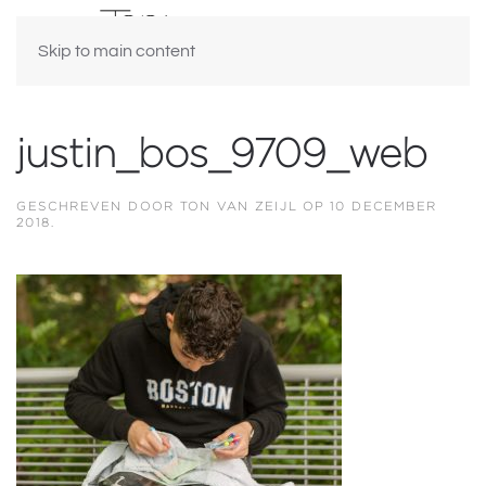
Skip to main content
justin_bos_9709_web
GESCHREVEN DOOR
TON VAN ZEIJL
OP
10 DECEMBER
2018
.