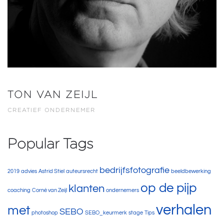
TON VAN ZEIJL
CREATIEF ONDERNEMER
Popular Tags
bedrijfsfotografie
2019
advies
Astrid Stiel
auteursrecht
beeldbewerking
op de pijp
klanten
coaching
Corné van Zeijl
ondernemers
verhalen
met
SEBO
photoshop
SEBO_keurmerk
stage
Tips